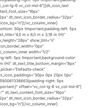
c_col-lg-6 vc_col-md-6″][dt_icon_text
ntent_font_size=“16px“
32px“ dt_text_icon_border_radius=“32px“
icon_bg=“n“][/vc_column_inner]
ottom: 30px !important;padding-left: 5px
t_title=“4,0 m x 6,0 m x 3,18 m (H)“
ne_height=“28px“ show_btn=“n“
icon_border_width=“0px“
c_column_inner width=“1/2″
g-left: 5px !important;background-color:
4 m (H)“ dt_text_title_bottom_margin=“8px“
_picker=“Defaults-check“
text_icon_paddings=“30px 0px 20px 0px“
_1580061338663{padding-right: 5px
portant;}“ offset=“vc_col-lg-6 vc_col-md-6″]
=““ dt_text_content_font_size=“16px“
32px“ dt_text_icon_border_radius=“32px“
icon_bg=“n“][/vc_column_inner]