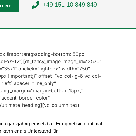
+49 151 10 849 849
rdern
px !important;padding-bottom: 50px
_col-xs-12″][dt_fancy_image image_id=“3570″
“3571″ onclick=“lightbox“ width=“750″
 !important;}“ offset=“vc_col-lg-6 vc_col-
left“ spacer=“line_only“
eading_margin=“margin-bottom:15px;“
“accent-border-color“
/ultimate_heading][vc_column_text
ch ganzjährig einsetzbar. Er eignet sich optimal
 kann er als Unterstand für