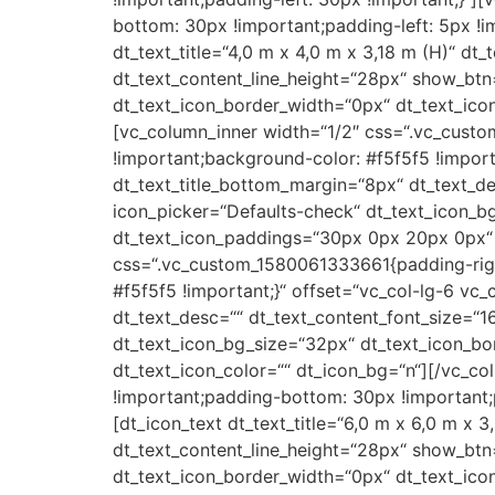
bottom: 30px !important;padding-left: 5px !i
dt_text_title=“4,0 m x 4,0 m x 3,18 m (H)“ dt
dt_text_content_line_height=“28px“ show_btn
dt_text_icon_border_width=“0px“ dt_text_ico
[vc_column_inner width=“1/2″ css=“.vc_cust
!important;background-color: #f5f5f5 !importa
dt_text_title_bottom_margin=“8px“ dt_text_de
icon_picker=“Defaults-check“ dt_text_icon_b
dt_text_icon_paddings=“30px 0px 20px 0px“ d
css=“.vc_custom_1580061333661{padding-right
#f5f5f5 !important;}“ offset=“vc_col-lg-6 vc_
dt_text_desc=““ dt_text_content_font_size=“1
dt_text_icon_bg_size=“32px“ dt_text_icon_b
dt_text_icon_color=““ dt_icon_bg=“n“][/vc_c
!important;padding-bottom: 30px !important;p
[dt_icon_text dt_text_title=“6,0 m x 6,0 m x 
dt_text_content_line_height=“28px“ show_btn
dt_text_icon_border_width=“0px“ dt_text_ico