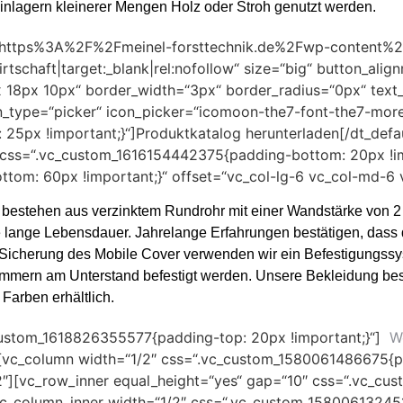
inlagern kleinerer Mengen Holz oder Stroh genutzt werden.
“url:https%3A%2F%2Fmeinel-forsttechnik.de%2Fwp-conten
rtschaft|target:_blank|rel:nofollow“ size=“big“ button_alig
 18px 10px“ border_width=“3px“ border_radius=“0px“ text
n_type=“picker“ icon_picker=“icomoon-the7-font-the7-more-
25px !important;}“]Produktkatalog herunterladen[/dt_defa
 css=“.vc_custom_1616154442375{padding-bottom: 20px !im
om: 60px !important;}“ offset=“vc_col-lg-6 vc_col-md-6 v
estehen aus verzinktem Rundrohr mit einer Wandstärke von 2 
 lange Lebensdauer. Jahrelange Erfahrungen bestätigen, dass
Sicherung des Mobile Cover verwenden wir ein Befestigungssys
mmern am Unterstand befestigt werden. Unsere Bekleidung b
Farben erhältlich.
custom_1618826355577{padding-top: 20px !important;}“]
W
[vc_column width=“1/2″ css=“.vc_custom_1580061486675{p
12″][vc_row_inner equal_height=“yes“ gap=“10″ css=“.vc_c
][vc_column_inner width=“1/2″ css=“.vc_custom_15800613245