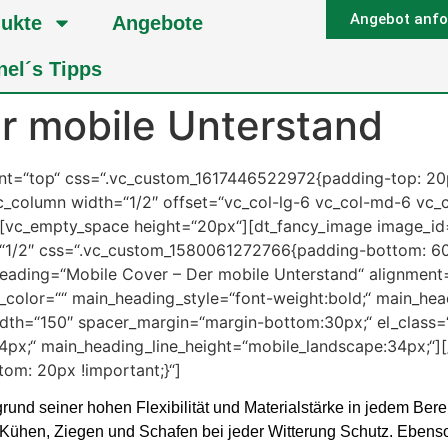
Angebot anfo
ukte
Angebote
nel´s Tipps
r mobile Unterstand
ent=“top“ css=“.vc_custom_1617446522972{padding-top: 20
[vc_column width=“1/2″ offset=“vc_col-lg-6 vc_col-md-6 vc
][vc_empty_space height=“20px“][dt_fancy_image image_id=
“1/2″ css=“.vc_custom_1580061272766{padding-bottom: 60px
eading=“Mobile Cover – Der mobile Unterstand“ alignment=“
ne_color=““ main_heading_style=“font-weight:bold;“ main_h
width=“150″ spacer_margin=“margin-bottom:30px;“ el_class=
px;“ main_heading_line_height=“mobile_landscape:34px;“][
om: 20px !important;}“]
rund seiner hohen Flexibilität und Materialstärke in jedem Berei
 Kühen, Ziegen und Schafen bei jeder Witterung Schutz. Ebenso