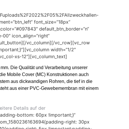
t%2Fuploads%2F2022%2F05%2FAllzweckhallen-
nment=“btn_left“ font_size=“18px“
_color=“#097843″ default_btn_border=“n“
00″ icon_align=“right“
ult_button][/vc_column][/vc_row][vc_row
portant;}“][vc_column width=“1/2″
c_col-xs-12″][vc_column_text]
mm. Die Qualität und Verarbeitung unserer
 die Mobile Cover (MC) Konstruktionen auch
tem aus dickwandigen Rohren, die tief in die
esteht aus einer PVC-Gewebemembran mit einem
eitere Details auf der
adding-bottom: 60px !important;}“
ustom_1580236163694{padding-right: 30px
10{padding-right: 5px !important;padding-