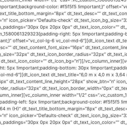
mportant;background-color: #f5f5f5 !important;}“ offset=“v
_text_title_bottom_margin=“8px“ dt_text_desc=““ dt_text_co
=“n“ icon_picker=“Defaults-check“ dt_text_icon_bg_size=“
n_paddings=“30px 0px 20px 0px“ dt_text_icon_color=““ dt_
om_1580061329323{padding-right: 5px !important;padding-b
nt;}“ offset=“vc_col-lg-6 vc_col-md-6″][dt_icon_text dt_tex
sc=““ dt_text_content_font_size=“16px“ dt_text_content_li
g_size=“32px“ dt_text_icon_border_radius=“32px“ dt_text_
t_text_icon_color=““ dt_icon_bg=“n“][/vc_column_inner][v
: 5px !important;padding-bottom: 30px !important;paddin
col-md-6″][dt_icon_text dt_text_title=“6,0 m x 4,0 m x 3,6
6px“ dt_text_content_line_height=“28px“ show_btn=“n“ icon
order_radius=“32px“ dt_text_icon_border_width=“0px“ dt_
olumn_inner][vc_column_inner width=“1/2″ css=“.vc_custom
adding-left: 5px !important;background-color: #f5f5f5 !im
3,64 m (H)“ dt_text_title_bottom_margin=“8px“ dt_text_desc
=“n“ icon_picker=“Defaults-check“ dt_text_icon_bg_size=“
n_paddings=“30px 0px 20px 0px“ dt_text_icon_color=““ dt_