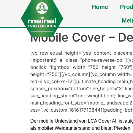
Home
Prod
Mei
Mobile Cover – De
[vc_row equal_height=“yes“ content_placem
!important;}“ el_class=“phone-reverse-col“]
onclick=“lightbox“ width=“750″ height=“750″
height=“750″][/vc_column][vc_column width=
md-6 vc_col-xs-12″][ultimate_heading main_h
spacer_position=“bottom“ line_height=“3″ li
sub_heading_style=“font-weight:bold;“ line_
main_heading_font_size=“mobile_landscape:24
css=“.vc_custom_1616177108441{padding-bott
Der mobile Unterstand von LCA Cover All ist aufg
als mobiler Weideunterstand und bietet Pferden,