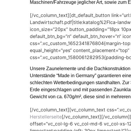
Maschinen/Fahrzeuge jeglicher Art, sowie zum E
[/vc_column_text][dt_default_button link=
Landwirtschaft.pdf|title:katalog%2Flca-landwi
icon_size=“20px“ button_padding=“18px 10px
default_btn_bg=“n“ default_btn_hover=“n“ ico
css=“.vc_custom_1652341876804{margin-top: 
equal_height=“yes“ content_placement=“top“
css=“.vc_custom_1580061282953{padding-bott
Unsere Zaunelemente und die Dachkonstruktion b
Unterstände “Made in Germany” garantieren eine
schlechten Wetterbedingungen standhalten. Zur 
Erde eingeschlagen und mit passenden Zaunkla
Gewicht von ca. 670g/m², diese sind in mehreren 
[/vc_column_text][vc_column_text css=“.vc_
Herstellerseite
[/vc_column_text][/vc_column]
offset=“vc_col-lg-6 vc_col-md-6 vc_col-xs-
!important;padding-left: 30px !important;}“