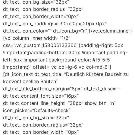
dt_text_icon_bg_size=“32px“
dt_text_icon_border_radius=“32px“
dt_text_icon_border_width=“0px“
dt_text_icon_paddings=“30px 0px 20px 0px“
dt_text_icon_color=““ dt_icon_bg=“n“][/vc_column_inner]
[vc_column_inner width=“1/2″
css=“.vc_custom_1580061333661{padding-right: 5px
!important;padding-bottom: 30px !important;padding-
left: 5px !important;background-color: #f5f5f5
!important;}“ offset=“vc_col-lg-6 vc_col-md-6″]
[dt_icon_text dt_text_title=“Deutlich kürzere Bauzeit zu
konventionellen Bauten“
dt_text_title_bottom_margin=“8px“ dt_text_desc=““
dt_text_content_font_size=“16px“
dt_text_content_line_height=“28px“ show_btn=“n“
icon_picker=“Defaults-check“
dt_text_icon_bg_size=“32px“
dt_text_icon_border_radius=“32px“
dt_text_icon_border_width=“0px“