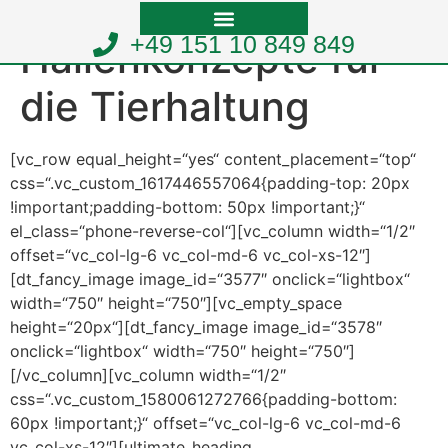
+49 151 10 849 849
Hallenkonzepte für
die Tierhaltung
[vc_row equal_height=“yes“ content_placement=“top“
css=“.vc_custom_1617446557064{padding-top: 20px
!important;padding-bottom: 50px !important;}“
el_class=“phone-reverse-col“][vc_column width=“1/2″
offset=“vc_col-lg-6 vc_col-md-6 vc_col-xs-12″]
[dt_fancy_image image_id=“3577″ onclick=“lightbox“
width=“750″ height=“750″][vc_empty_space
height=“20px“][dt_fancy_image image_id=“3578″
onclick=“lightbox“ width=“750″ height=“750″]
[/vc_column][vc_column width=“1/2″
css=“.vc_custom_1580061272766{padding-bottom:
60px !important;}“ offset=“vc_col-lg-6 vc_col-md-6
vc_col-xs-12″][ultimate_heading