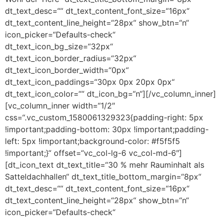
dt_text_desc=““ dt_text_content_font_size=“16px“
dt_text_content_line_height=“28px“ show_btn=“n“
icon_picker=“Defaults-check“
dt_text_icon_bg_size=“32px“
dt_text_icon_border_radius=“32px“
dt_text_icon_border_width=“0px“
dt_text_icon_paddings=“30px 0px 20px 0px“
dt_text_icon_color=““ dt_icon_bg=“n“][/vc_column_inner]
[vc_column_inner width=“1/2″
css=“.vc_custom_1580061329323{padding-right: 5px
!important;padding-bottom: 30px !important;padding-
left: 5px !important;background-color: #f5f5f5
!important;}“ offset=“vc_col-lg-6 vc_col-md-6″]
[dt_icon_text dt_text_title=“30 % mehr Rauminhalt als
Satteldachhallen“ dt_text_title_bottom_margin=“8px“
dt_text_desc=““ dt_text_content_font_size=“16px“
dt_text_content_line_height=“28px“ show_btn=“n“
icon_picker=“Defaults-check“