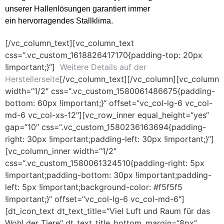
unserer Hallenlösungen garantiert immer
ein hervorragendes Stallklima.
[/vc_column_text][vc_column_text
css=“.vc_custom_1618826417170{padding-top: 20px
!important;}“]
Weitere Details auf der
Herstellerseite
[/vc_column_text][/vc_column][vc_column
width=“1/2″ css=“.vc_custom_1580061486675{padding-
bottom: 60px !important;}“ offset=“vc_col-lg-6 vc_col-
md-6 vc_col-xs-12″][vc_row_inner equal_height=“yes“
gap=“10″ css=“.vc_custom_1580236163694{padding-
right: 30px !important;padding-left: 30px !important;}“]
[vc_column_inner width=“1/2″
css=“.vc_custom_1580061324510{padding-right: 5px
!important;padding-bottom: 30px !important;padding-
left: 5px !important;background-color: #f5f5f5
!important;}“ offset=“vc_col-lg-6 vc_col-md-6″]
[dt_icon_text dt_text_title=“Viel Luft und Raum für das
Wohl der Tiere“ dt_text_title_bottom_margin=“8px“