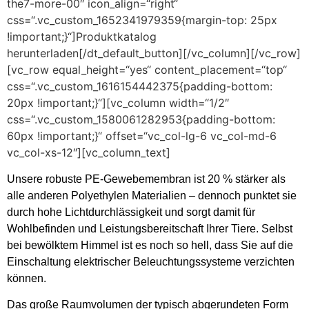
the7-more-00″ icon_align=“right“
css=“.vc_custom_1652341979359{margin-top: 25px
!important;}“]Produktkatalog
herunterladen[/dt_default_button][/vc_column][/vc_row]
[vc_row equal_height=“yes“ content_placement=“top“
css=“.vc_custom_1616154442375{padding-bottom:
20px !important;}“][vc_column width=“1/2″
css=“.vc_custom_1580061282953{padding-bottom:
60px !important;}“ offset=“vc_col-lg-6 vc_col-md-6
vc_col-xs-12″][vc_column_text]
Unsere robuste PE-Gewebemembran ist 20 % stärker als
alle anderen Polyethylen Materialien – dennoch punktet sie
durch hohe Lichtdurchlässigkeit und sorgt damit für
Wohlbefinden und Leistungsbereitschaft Ihrer Tiere. Selbst
bei bewölktem Himmel ist es noch so hell, dass Sie auf die
Einschaltung elektrischer Beleuchtungssysteme verzichten
können.
Das große Raumvolumen der typisch abgerundeten Form