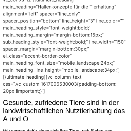
main_heading=“Hallenkonzepte für die Tierhaltung“
alignment=“left“ spacer=“line_only“
spacer_position=“bottom“ line_height=“3″ line_color=““
main_heading_style=“font-weight:bold;“
main_heading_margin=“margin-bottom:15px;“
sub_heading_style=“font-weight:bold;“ line_width=“150″
spacer_margin=“margin-bottom:30px;“
el_class=“accent-border-color“
main_heading_font_size=“mobile_landscape:24px;“
main_heading_line_height=“mobile_landscape:34px;“]
[/ultimate_heading][vc_column_text
css=“.vc_custom_1617006530003{padding-bottom:
20px !important;}“]
Gesunde, zufriedene Tiere sind in der
landwirtschaftlichen Nutztierhaltung das
A und O