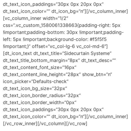
dt_text_icon_paddings=“30px 0px 20px 0px“
dt_text_icon_color=““ dt_icon_bg=“n“][/vc_column_inner]
[vc_column_inner width=“1/2″
css=“.vc_custom_1580061338663{padding-right: 5px
!important;padding-bottom: 30px !important;padding-
left: 5px !important;background-color: #f5f5f5
!important;}“ offset=“vc_col-lg-6 vc_col-md-6″]
[dt_icon_text dt_text_title=“Sidecurtain Systeme“
dt_text_title_bottom_margin=“8px“ dt_text_desc=““
dt_text_content_font_size=“16px“
dt_text_content_line_height=“28px“ show_btn=“n“
icon_picker=“Defaults-check“
dt_text_icon_bg_size=“32px“
dt_text_icon_border_radius=“32px“
dt_text_icon_border_width=“0px“
dt_text_icon_paddings=“30px 0px 20px 0px“
dt_text_icon_color=““ dt_icon_bg=“n“][/vc_column_inner]
[/vc_row_inner][/vc_column][/vc_row]