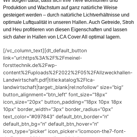
Wir sorgen dafür, dass sich Ihre Tiere wohlfühlen und
Produktion und Wachstum auf ganz natürliche Weise
gesteigert werden – durch natürliche Lichtverhältnisse und
optimale Luftqualität in unseren Hallen. Auch Getreide, Stroh
und Heu profitieren von diesen Eigenschaften und lassen
sich daher in Hallen von LCA Cover All optimal lagern.
[/vc_column_text][dt_default_button
link=“url:https%3A%2F%2Fmeinel-
forsttechnik.de%2Fwp-
content%2Fuploads%2F2022%2F05%2FAllzweckhallen-
Landwirtschaft.pdf|title:katalog%2Flca-
landwirtschaft|target:_blank|rel:nofollow“ size=“big“
button_alignment=“btn_left“ font_size=“18px“
icon_size=“20px“ button_padding=“18px 10px 18px
10px“ border_width=“3px“ border_radius=“0px“
text_color=“#097843″ default_btn_border=“n“
default_btn_bg=“n“ default_btn_hover=“n“
icon_type=“picker“ icon_picker=“icomoon-the7-font-