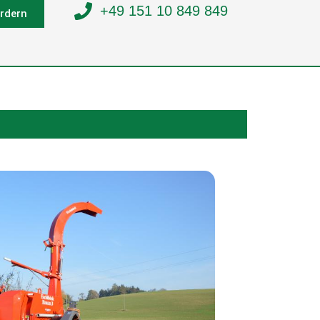
+49 151 10 849 849
rdern